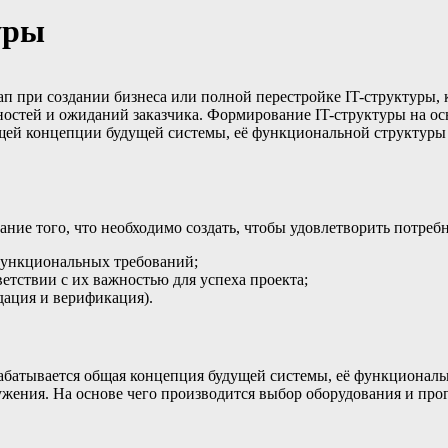
уры
п при создании бизнеса или полной перестройке IT-структуры,
ностей и ожиданий заказчика. Формирование IT-структуры на 
бщей концепции будущей системы, её функциональной структуры
ние того, что необходимо создать, чтобы удовлетворить потребн
функциональных требований;
етствии с их важностью для успеха проекта;
дация и верификация).
абатывается общая концепция будущей системы, её функциональ
жения. На основе чего производится выбор оборудования и про