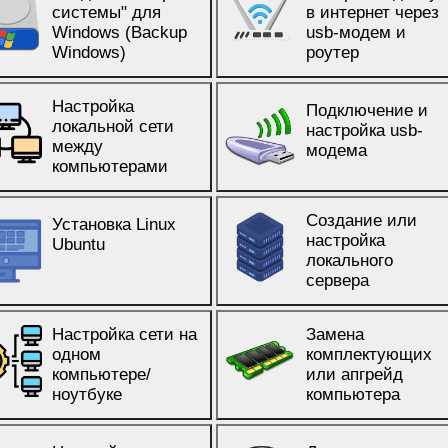
системы" для
в интернет через
Windows (Backup
usb-модем и
Windows)
роутер
Настройка
Подключение и
локальной сети
настройка usb-
между
модема
компьютерами
Создание или
Установка Linux
настройка
Ubuntu
локального
сервера
Настройка сети на
Замена
одном
комплектующих
компьютере/
или апгрейд
ноутбуке
компьютера