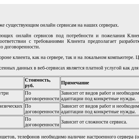
же существующим онлайн сервисам на наших серверах.
ующих онлайн сервисов под потребности и пожелания Клиен
оответствии с требованиями Клиента предполагает разработк
по договоренности.
роне клиента, как на сервере, так и на локальном компьютере. 
енных данных в веб-сервисах является платной услугой как для
Стоимость,
Примечание
руб.
утри
По
Зависит от видов работ и необходи
договоренности
адаптации под конкретные нужды.
физических
По
Зависит от видов работ и необходи
договоренности
адаптации под конкретные нужды.
По
Зависит от сложности сервиса.
договоренности
ншетов, телефонов необходимо наличие настроенного сервера (о