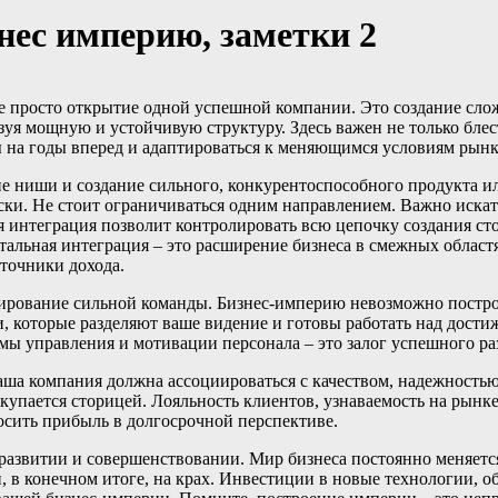
нес империю, заметки 2
е просто открытие одной успешной компании. Это создание сло
зуя мощную и устойчивую структуру. Здесь важен не только блес
ы на годы вперед и адаптироваться к меняющимся условиям рынк
ие ниши и создание сильного, конкурентоспособного продукта ил
ски. Не стоит ограничиваться одним направлением. Важно искат
 интеграция позволит контролировать всю цепочку создания сто
альная интеграция – это расширение бизнеса в смежных област
точники дохода.
ирование сильной команды. Бизнес-империю невозможно постро
, которые разделяют ваше видение и готовы работать над дост
мы управления и мотивации персонала – это залог успешного ра
Ваша компания должна ассоциироваться с качеством, надежность
 окупается сторицей. Лояльность клиентов, узнаваемость на ры
осить прибыль в долгосрочной перспективе.
 развитии и совершенствовании. Мир бизнеса постоянно меняется
, в конечном итоге, на крах. Инвестиции в новые технологии, о