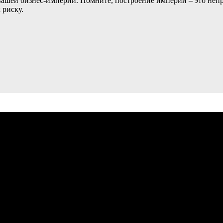
 вашей бизнес-империи. Помните, построение империи – это не
 риску.