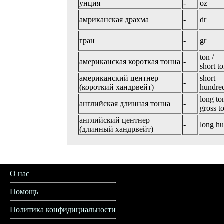
унция
-
oz
амриканская драхма
-
dr
гран
-
gr
ton /
американская короткая тонна
-
short t
американский центнер
short
-
(короткий хандрвейт)
hundre
long to
английская длинная тонна
-
gross t
английский центнер
-
long h
(длинный хандрвейт)
О нас
Помощь
Политика конфидициальности