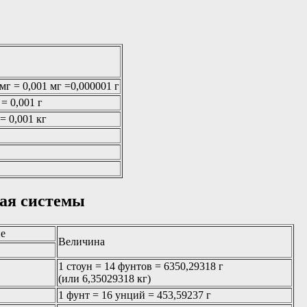
 мг = 0,001 мг =0,000001 г
 = 0,001 г
 = 0,001 кг
ая системы
ие
Величина
1 стоун = 14 фунтов = 6350,29318 г
(или 6,35029318 кг)
1 фунт = 16 унций = 453,59237 г