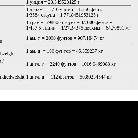
1 унция = 28,349523125 г
1 драхма = 1/16 унции = 1/256 фунта =
1/3584 стоуна = 1,7718451953125 г
1 гран = 1/98000 стоуна = 1/7000 фунта =
1/437,5 унции = 1/27,34375 драхмы = 64,79891 мг
1 ам. т. = 2000 фунтов = 907,18474 кг
on
1 ам. ц. = 100 фунтов = 45,359237 кг
dweight
n /
1 англ. т. = 2240 фунтов = 1016,0469088 кг
on
undredweight
1 англ. ц. = 112 фунтов = 50,80234544 кг