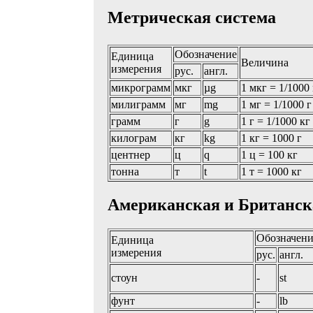
Метрическая система
Обозначение
Единица
Величина
измерения
рус.
англ.
микрограмм
мкг
µg
1 мкг = 1/1000
милиграмм
мг
mg
1 мг = 1/1000 г
грамм
г
g
1 г = 1/1000 кг
килограм
кг
kg
1 кг = 1000 г
центнер
ц
q
1 ц = 100 кг
тонна
т
t
1 т = 1000 кг
Американская и Британск
Обозначен
Единица
измерения
рус.
англ.
стоун
-
st
фунт
-
lb